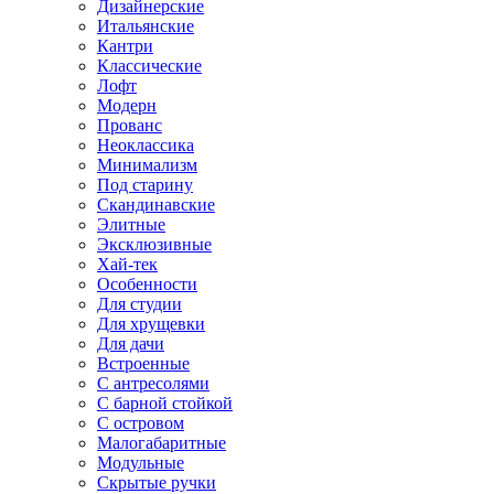
Дизайнерские
Итальянские
Кантри
Классические
Лофт
Модерн
Прованс
Неоклассика
Минимализм
Под старину
Скандинавские
Элитные
Эксклюзивные
Хай-тек
Особенности
Для студии
Для хрущевки
Для дачи
Встроенные
С антресолями
С барной стойкой
С островом
Малогабаритные
Модульные
Скрытые ручки