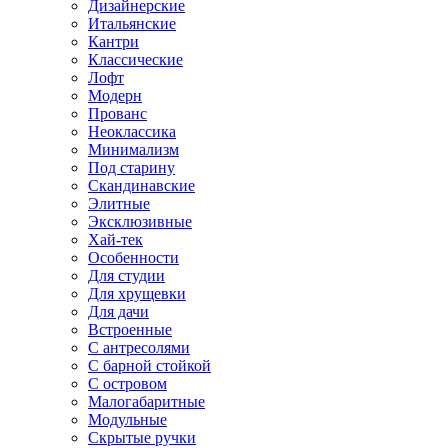
Дизайнерские
Итальянские
Кантри
Классические
Лофт
Модерн
Прованс
Неоклассика
Минимализм
Под старину
Скандинавские
Элитные
Эксклюзивные
Хай-тек
Особенности
Для студии
Для хрущевки
Для дачи
Встроенные
С антресолями
С барной стойкой
С островом
Малогабаритные
Модульные
Скрытые ручки