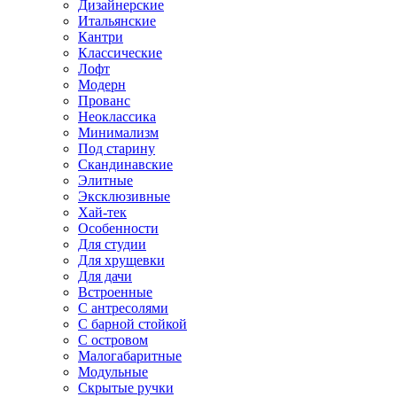
Дизайнерские
Итальянские
Кантри
Классические
Лофт
Модерн
Прованс
Неоклассика
Минимализм
Под старину
Скандинавские
Элитные
Эксклюзивные
Хай-тек
Особенности
Для студии
Для хрущевки
Для дачи
Встроенные
С антресолями
С барной стойкой
С островом
Малогабаритные
Модульные
Скрытые ручки