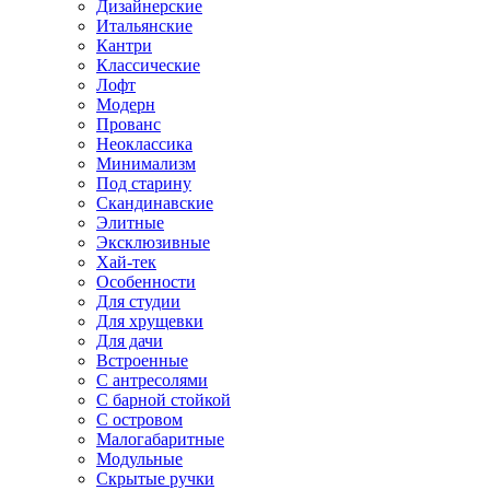
Дизайнерские
Итальянские
Кантри
Классические
Лофт
Модерн
Прованс
Неоклассика
Минимализм
Под старину
Скандинавские
Элитные
Эксклюзивные
Хай-тек
Особенности
Для студии
Для хрущевки
Для дачи
Встроенные
С антресолями
С барной стойкой
С островом
Малогабаритные
Модульные
Скрытые ручки