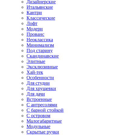
Дизайнерские
Итальянские
Кантри
Классические
Лофт
Модерн
Прованс
Неоклассика
Минимализм
Под старину
Скандинавские
Элитные
Эксклюзивные
Хай-тек
Особенности
Для студии
Для хрущевки
Для дачи
Встроенные
С антресолями
С барной стойкой
С островом
Малогабаритные
Модульные
Скрытые ручки