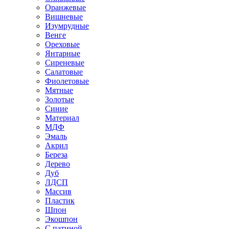
Оранжевые
Вишневые
Изумрудные
Венге
Ореховые
Янтарные
Сиреневые
Салатовые
Фиолетовые
Мятные
Золотые
Синие
Материал
МДФ
Эмаль
Акрил
Береза
Дерево
Дуб
ЛДСП
Массив
Пластик
Шпон
Экошпон
С патиной