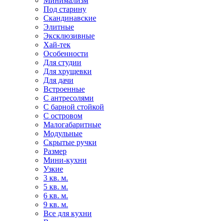
Минимализм
Под старину
Скандинавские
Элитные
Эксклюзивные
Хай-тек
Особенности
Для студии
Для хрущевки
Для дачи
Встроенные
С антресолями
С барной стойкой
С островом
Малогабаритные
Модульные
Скрытые ручки
Размер
Мини-кухни
Узкие
3 кв. м.
5 кв. м.
6 кв. м.
9 кв. м.
Все для кухни