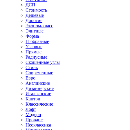
ДСП
Стоимость
Дешевые
Дорогие
Эконом-класс
Элитные
Форма
П-образные
Угловые
Прямые
Радиусные
Скошенные углы
Стиль
Современные
Евро
Английские
Дизайнерские
Итальянские
Кантри
Классические
Лофт
Модерн
Прованс
Неоклассика