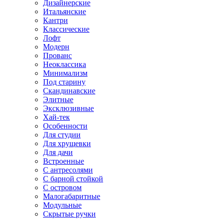
Дизайнерские
Итальянские
Кантри
Классические
Лофт
Модерн
Прованс
Неоклассика
Минимализм
Под старину
Скандинавские
Элитные
Эксклюзивные
Хай-тек
Особенности
Для студии
Для хрущевки
Для дачи
Встроенные
С антресолями
С барной стойкой
С островом
Малогабаритные
Модульные
Скрытые ручки