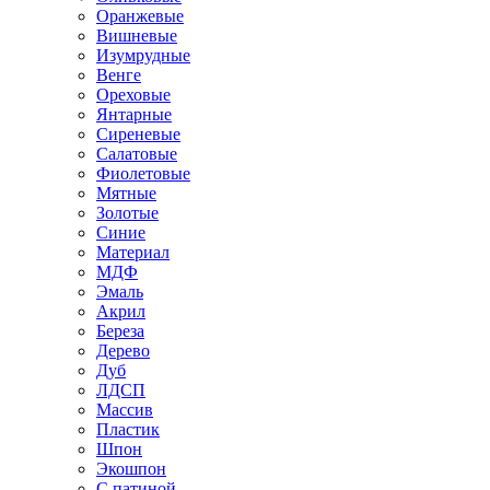
Оранжевые
Вишневые
Изумрудные
Венге
Ореховые
Янтарные
Сиреневые
Салатовые
Фиолетовые
Мятные
Золотые
Синие
Материал
МДФ
Эмаль
Акрил
Береза
Дерево
Дуб
ЛДСП
Массив
Пластик
Шпон
Экошпон
С патиной