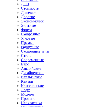
ДСП
Стоимость
Дешевые
Дорогие
Эконом-класс
Элитные
Форма
П-образные
Угловые
Прямые
Радиусные
Скошенные углы
Стиль
Современные
Евро
Английские
Дизайнерские
Итальянские
Кантри
Классические
Лофт
Модерн
Прованс
Неоклассика