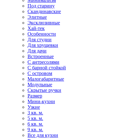
Минимализм
Под старину
Скандинавские
Элитные
Эксклюзивные
Хай-тек
Особенности
Для студии
Для хрущевки
Для дачи
Встроенные
С антресолями
С барной стойкой
С островом
Малогабаритные
Модульные
Скрытые ручки
Размер
Мини-кухни
Узкие
3 кв. м.
5 кв. м.
6 кв. м.
9 кв. м.
Все для кухни