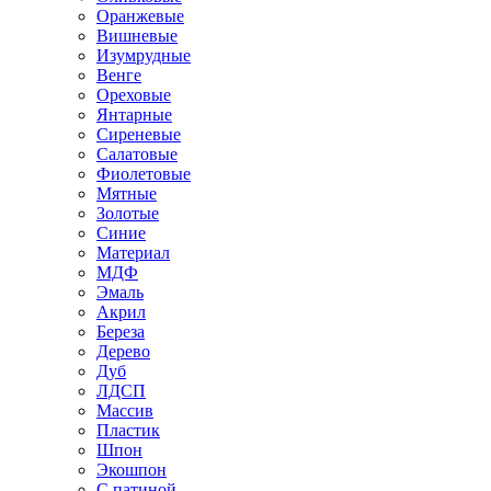
Оранжевые
Вишневые
Изумрудные
Венге
Ореховые
Янтарные
Сиреневые
Салатовые
Фиолетовые
Мятные
Золотые
Синие
Материал
МДФ
Эмаль
Акрил
Береза
Дерево
Дуб
ЛДСП
Массив
Пластик
Шпон
Экошпон
С патиной