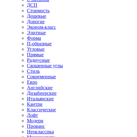
ДСП
Стоимость
Дешевые
Дорогие
Эконом-класс
Элитные
Форма
П-образные
Угловые
Прямые
Радиусные
Скошенные углы
Стиль
Современные
Евро
Английские
Дизайнерские
Итальянские
Кантри
Классические
Лофт
Модерн
Прованс
Неоклассика