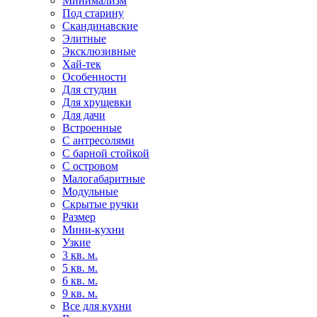
Минимализм
Под старину
Скандинавские
Элитные
Эксклюзивные
Хай-тек
Особенности
Для студии
Для хрущевки
Для дачи
Встроенные
С антресолями
С барной стойкой
С островом
Малогабаритные
Модульные
Скрытые ручки
Размер
Мини-кухни
Узкие
3 кв. м.
5 кв. м.
6 кв. м.
9 кв. м.
Все для кухни