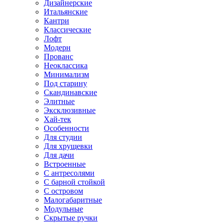
Дизайнерские
Итальянские
Кантри
Классические
Лофт
Модерн
Прованс
Неоклассика
Минимализм
Под старину
Скандинавские
Элитные
Эксклюзивные
Хай-тек
Особенности
Для студии
Для хрущевки
Для дачи
Встроенные
С антресолями
С барной стойкой
С островом
Малогабаритные
Модульные
Скрытые ручки