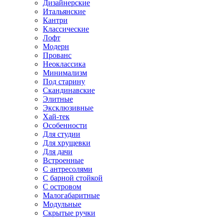
Дизайнерские
Итальянские
Кантри
Классические
Лофт
Модерн
Прованс
Неоклассика
Минимализм
Под старину
Скандинавские
Элитные
Эксклюзивные
Хай-тек
Особенности
Для студии
Для хрущевки
Для дачи
Встроенные
С антресолями
С барной стойкой
С островом
Малогабаритные
Модульные
Скрытые ручки