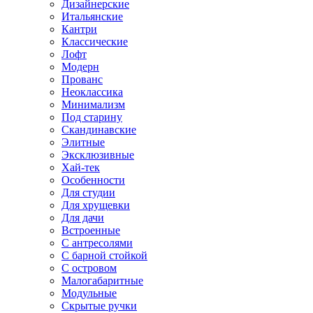
Дизайнерские
Итальянские
Кантри
Классические
Лофт
Модерн
Прованс
Неоклассика
Минимализм
Под старину
Скандинавские
Элитные
Эксклюзивные
Хай-тек
Особенности
Для студии
Для хрущевки
Для дачи
Встроенные
С антресолями
С барной стойкой
С островом
Малогабаритные
Модульные
Скрытые ручки