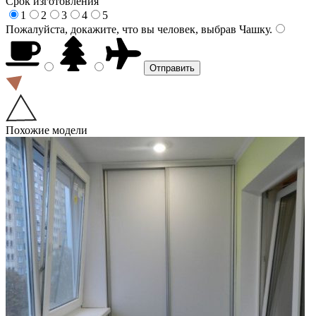
Срок изготовления
1
2
3
4
5
Пожалуйста, докажите, что вы человек, выбрав
Чашку
.
Похожие модели