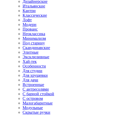
Дизайнерские
Итальянские
Кантри
Классические
Лофт
Модерн
Прованс
Неоклассика
Минимализм
Под старину
Скандинавские
Элитные
Эксклюзивные
Хай-тек
Особенности
Для студии
Для хрущевки
Для дачи
Встроенные
С антресолями
С барной стойкой
С островом
Малогабаритные
Модульные
Скрытые ручки