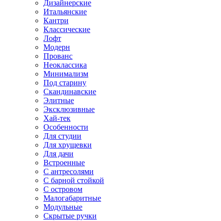
Дизайнерские
Итальянские
Кантри
Классические
Лофт
Модерн
Прованс
Неоклассика
Минимализм
Под старину
Скандинавские
Элитные
Эксклюзивные
Хай-тек
Особенности
Для студии
Для хрущевки
Для дачи
Встроенные
С антресолями
С барной стойкой
С островом
Малогабаритные
Модульные
Скрытые ручки