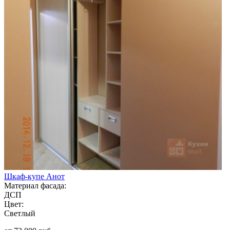
Шкаф-купе Анот
Материал фасада:
ДСП
Цвет:
Светлый