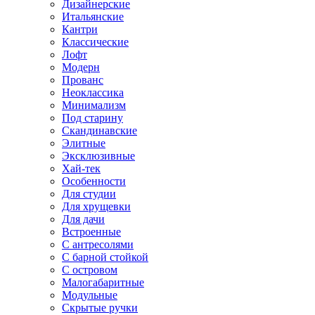
Дизайнерские
Итальянские
Кантри
Классические
Лофт
Модерн
Прованс
Неоклассика
Минимализм
Под старину
Скандинавские
Элитные
Эксклюзивные
Хай-тек
Особенности
Для студии
Для хрущевки
Для дачи
Встроенные
С антресолями
С барной стойкой
С островом
Малогабаритные
Модульные
Скрытые ручки