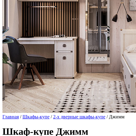
Главная
/
Шкафы-купе
/
2-х дверные шкафы-купе
/ Джимм
Шкаф-купе Джимм