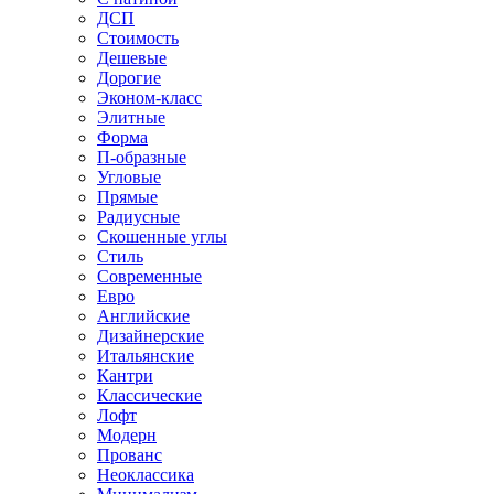
ДСП
Стоимость
Дешевые
Дорогие
Эконом-класс
Элитные
Форма
П-образные
Угловые
Прямые
Радиусные
Скошенные углы
Стиль
Современные
Евро
Английские
Дизайнерские
Итальянские
Кантри
Классические
Лофт
Модерн
Прованс
Неоклассика