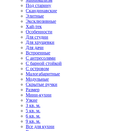
Минимализм
Под старину
Скандинавские
Элитные
Эксклюзивные
Хай-тек
Особенности
Для студии
Для хрущевки
Для дачи
Встроенные
С антресолями
С барной стойкой
С островом
Малогабаритные
Модульные
Скрытые ручки
Размер
Мини-кухни
Узкие
3 кв. м.
5 кв. м.
6 кв. м.
9 кв. м.
Все для кухни