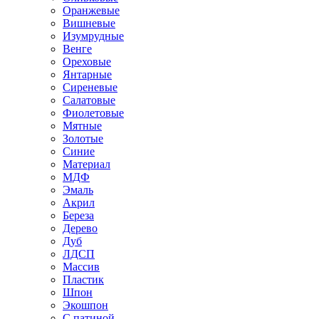
Оранжевые
Вишневые
Изумрудные
Венге
Ореховые
Янтарные
Сиреневые
Салатовые
Фиолетовые
Мятные
Золотые
Синие
Материал
МДФ
Эмаль
Акрил
Береза
Дерево
Дуб
ЛДСП
Массив
Пластик
Шпон
Экошпон
С патиной