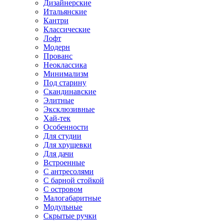
Дизайнерские
Итальянские
Кантри
Классические
Лофт
Модерн
Прованс
Неоклассика
Минимализм
Под старину
Скандинавские
Элитные
Эксклюзивные
Хай-тек
Особенности
Для студии
Для хрущевки
Для дачи
Встроенные
С антресолями
С барной стойкой
С островом
Малогабаритные
Модульные
Скрытые ручки