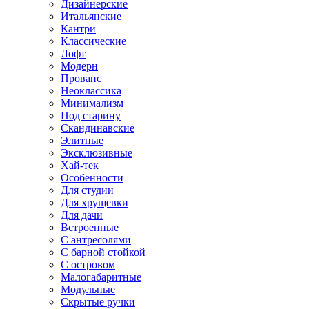
Дизайнерские
Итальянские
Кантри
Классические
Лофт
Модерн
Прованс
Неоклассика
Минимализм
Под старину
Скандинавские
Элитные
Эксклюзивные
Хай-тек
Особенности
Для студии
Для хрущевки
Для дачи
Встроенные
С антресолями
С барной стойкой
С островом
Малогабаритные
Модульные
Скрытые ручки