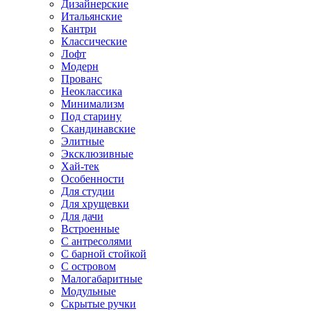
Дизайнерские
Итальянские
Кантри
Классические
Лофт
Модерн
Прованс
Неоклассика
Минимализм
Под старину
Скандинавские
Элитные
Эксклюзивные
Хай-тек
Особенности
Для студии
Для хрущевки
Для дачи
Встроенные
С антресолями
С барной стойкой
С островом
Малогабаритные
Модульные
Скрытые ручки