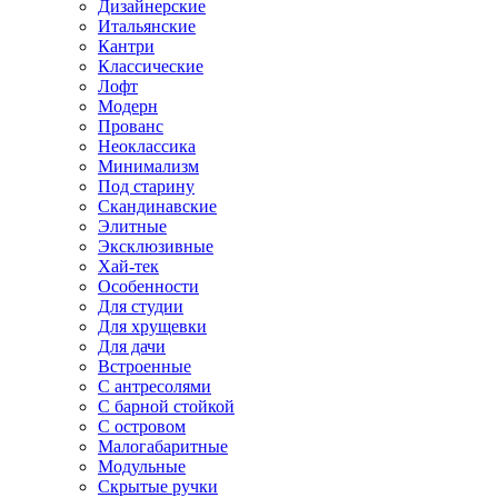
Дизайнерские
Итальянские
Кантри
Классические
Лофт
Модерн
Прованс
Неоклассика
Минимализм
Под старину
Скандинавские
Элитные
Эксклюзивные
Хай-тек
Особенности
Для студии
Для хрущевки
Для дачи
Встроенные
С антресолями
С барной стойкой
С островом
Малогабаритные
Модульные
Скрытые ручки