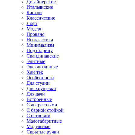
Дизайнерские
Итальянские
Кантри
Классические
Лофт
Модерн
Прованс
Неоклассика
Минимализм
Под старину
Скандинавские
Элитные
Эксклюзивные
Хай-тек
Особенности
Для студии
Для хрущевки
Для дачи
Встроенные
С антресолями
С барной стойкой
С островом
Малогабаритные
Модульные
Скрытые ручки