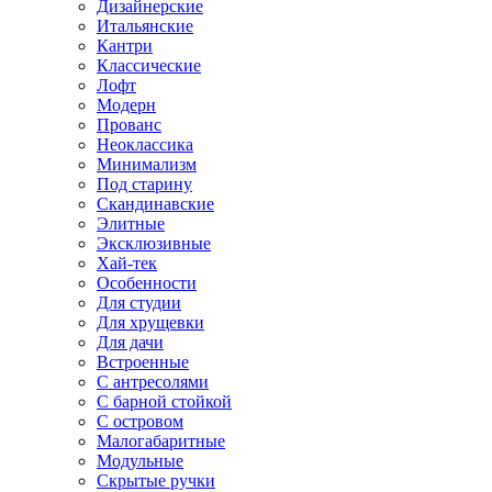
Дизайнерские
Итальянские
Кантри
Классические
Лофт
Модерн
Прованс
Неоклассика
Минимализм
Под старину
Скандинавские
Элитные
Эксклюзивные
Хай-тек
Особенности
Для студии
Для хрущевки
Для дачи
Встроенные
С антресолями
С барной стойкой
С островом
Малогабаритные
Модульные
Скрытые ручки