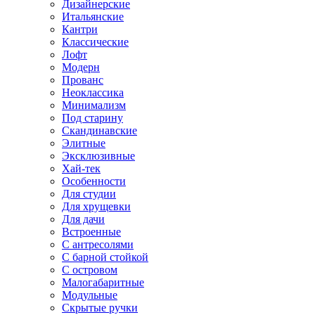
Дизайнерские
Итальянские
Кантри
Классические
Лофт
Модерн
Прованс
Неоклассика
Минимализм
Под старину
Скандинавские
Элитные
Эксклюзивные
Хай-тек
Особенности
Для студии
Для хрущевки
Для дачи
Встроенные
С антресолями
С барной стойкой
С островом
Малогабаритные
Модульные
Скрытые ручки