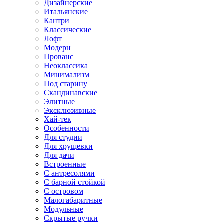
Дизайнерские
Итальянские
Кантри
Классические
Лофт
Модерн
Прованс
Неоклассика
Минимализм
Под старину
Скандинавские
Элитные
Эксклюзивные
Хай-тек
Особенности
Для студии
Для хрущевки
Для дачи
Встроенные
С антресолями
С барной стойкой
С островом
Малогабаритные
Модульные
Скрытые ручки