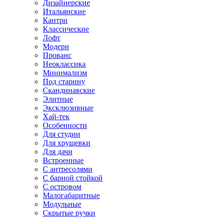
Дизайнерские
Итальянские
Кантри
Классические
Лофт
Модерн
Прованс
Неоклассика
Минимализм
Под старину
Скандинавские
Элитные
Эксклюзивные
Хай-тек
Особенности
Для студии
Для хрущевки
Для дачи
Встроенные
С антресолями
С барной стойкой
С островом
Малогабаритные
Модульные
Скрытые ручки