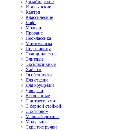
Дизайнерские
Итальянские
Кантри
Классические
Лофт
Модерн
Прованс
Неоклассика
Минимализм
Под старину
Скандинавские
Элитные
Эксклюзивные
Хай-тек
Особенности
Для студии
Для хрущевки
Для дачи
Встроенные
С антресолями
С барной стойкой
С островом
Малогабаритные
Модульные
Скрытые ручки