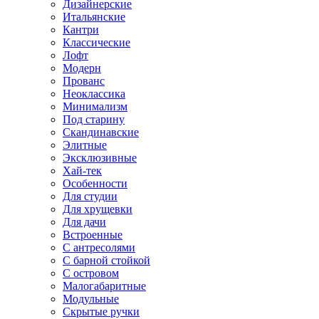
Дизайнерские
Итальянские
Кантри
Классические
Лофт
Модерн
Прованс
Неоклассика
Минимализм
Под старину
Скандинавские
Элитные
Эксклюзивные
Хай-тек
Особенности
Для студии
Для хрущевки
Для дачи
Встроенные
С антресолями
С барной стойкой
С островом
Малогабаритные
Модульные
Скрытые ручки