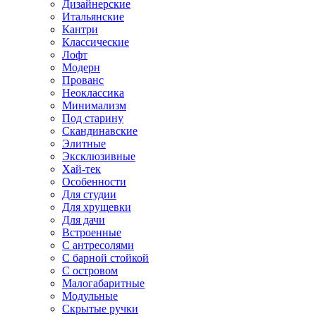
Дизайнерские
Итальянские
Кантри
Классические
Лофт
Модерн
Прованс
Неоклассика
Минимализм
Под старину
Скандинавские
Элитные
Эксклюзивные
Хай-тек
Особенности
Для студии
Для хрущевки
Для дачи
Встроенные
С антресолями
С барной стойкой
С островом
Малогабаритные
Модульные
Скрытые ручки