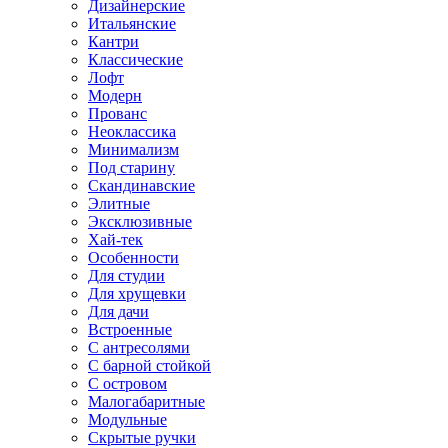
Дизайнерские
Итальянские
Кантри
Классические
Лофт
Модерн
Прованс
Неоклассика
Минимализм
Под старину
Скандинавские
Элитные
Эксклюзивные
Хай-тек
Особенности
Для студии
Для хрущевки
Для дачи
Встроенные
С антресолями
С барной стойкой
С островом
Малогабаритные
Модульные
Скрытые ручки