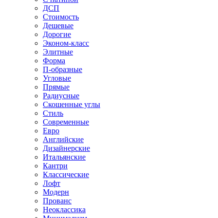
ДСП
Стоимость
Дешевые
Дорогие
Эконом-класс
Элитные
Форма
П-образные
Угловые
Прямые
Радиусные
Скошенные углы
Стиль
Современные
Евро
Английские
Дизайнерские
Итальянские
Кантри
Классические
Лофт
Модерн
Прованс
Неоклассика