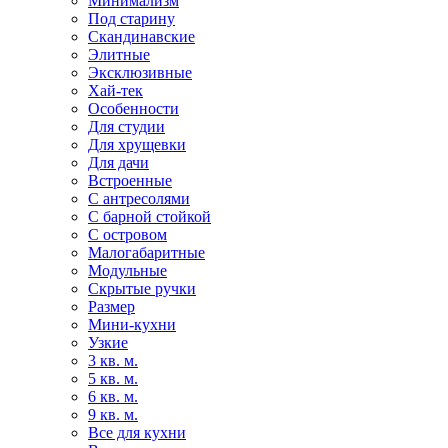
Минимализм
Под старину
Скандинавские
Элитные
Эксклюзивные
Хай-тек
Особенности
Для студии
Для хрущевки
Для дачи
Встроенные
С антресолями
С барной стойкой
С островом
Малогабаритные
Модульные
Скрытые ручки
Размер
Мини-кухни
Узкие
3 кв. м.
5 кв. м.
6 кв. м.
9 кв. м.
Все для кухни