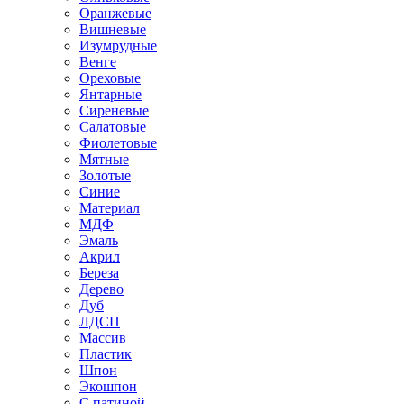
Оранжевые
Вишневые
Изумрудные
Венге
Ореховые
Янтарные
Сиреневые
Салатовые
Фиолетовые
Мятные
Золотые
Синие
Материал
МДФ
Эмаль
Акрил
Береза
Дерево
Дуб
ЛДСП
Массив
Пластик
Шпон
Экошпон
С патиной