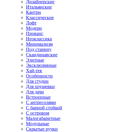
Дизайнерские
Итальянские
Кантри
Классические
Лофт
Модерн
Прованс
Неоклассика
Минимализм
Под старину
Скандинавские
Элитные
Эксклюзивные
Хай-тек
Особенности
Для студии
Для хрущевки
Для дачи
Встроенные
С антресолями
С барной стойкой
С островом
Малогабаритные
Модульные
Скрытые ручки