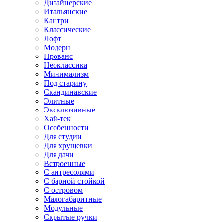
Дизайнерские
Итальянские
Кантри
Классические
Лофт
Модерн
Прованс
Неоклассика
Минимализм
Под старину
Скандинавские
Элитные
Эксклюзивные
Хай-тек
Особенности
Для студии
Для хрущевки
Для дачи
Встроенные
С антресолями
С барной стойкой
С островом
Малогабаритные
Модульные
Скрытые ручки