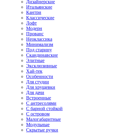
Дизайнерские
Итальянские
Кантри
Классические
Лофт
Модерн
Прованс
Неоклассика
Минимализм
Под старину
Скандинавские
Элитные
Эксклюзивные
Хай-тек
Особенности
Для студии
Для хрущевки
Для дачи
Встроенные
С антресолями
С барной стойкой
С островом
Малогабаритные
Модульные
Скрытые ручки