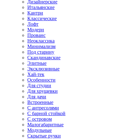
Дизайнерские
Итальянские
Кантри
Классические
Лофт
Модерн
Прованс
Неоклассика
Минимализм
Под старину
Скандинавские
Элитные
Эксклюзивные
Хай-тек
Особенности
Для студии
Для хрущевки
Для дачи
Встроенные
С антресолями
С барной стойкой
С островом
Малогабаритные
Модульные
Скрытые ручки