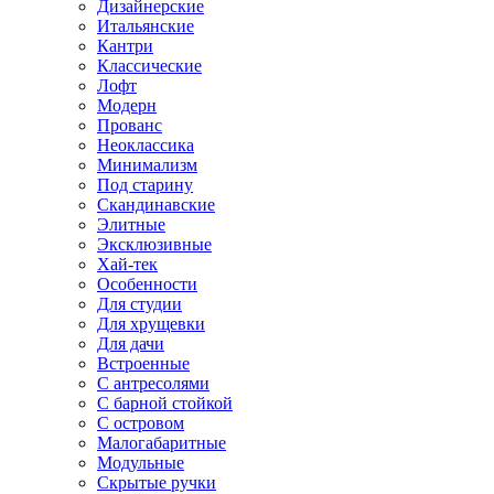
Дизайнерские
Итальянские
Кантри
Классические
Лофт
Модерн
Прованс
Неоклассика
Минимализм
Под старину
Скандинавские
Элитные
Эксклюзивные
Хай-тек
Особенности
Для студии
Для хрущевки
Для дачи
Встроенные
С антресолями
С барной стойкой
С островом
Малогабаритные
Модульные
Скрытые ручки