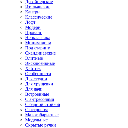
Дизайнерские
Итальянские
Кантри
Классические
Лофт
Модерн
Прованс
Неоклассика
Минимализм
Под старину
Скандинавские
Элитные
Эксклюзивные
Хай-тек
Особенности
Для студии
Для хрущевки
Для дачи
Встроенные
С антресолями
С барной стойкой
С островом
Малогабаритные
Модульные
Скрытые ручки