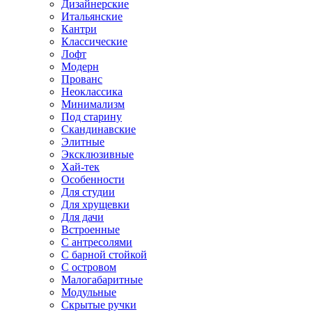
Дизайнерские
Итальянские
Кантри
Классические
Лофт
Модерн
Прованс
Неоклассика
Минимализм
Под старину
Скандинавские
Элитные
Эксклюзивные
Хай-тек
Особенности
Для студии
Для хрущевки
Для дачи
Встроенные
С антресолями
С барной стойкой
С островом
Малогабаритные
Модульные
Скрытые ручки