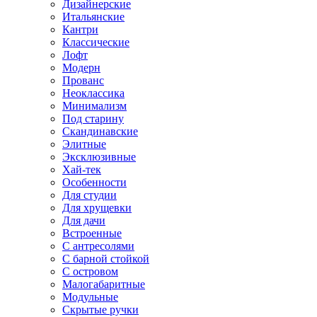
Дизайнерские
Итальянские
Кантри
Классические
Лофт
Модерн
Прованс
Неоклассика
Минимализм
Под старину
Скандинавские
Элитные
Эксклюзивные
Хай-тек
Особенности
Для студии
Для хрущевки
Для дачи
Встроенные
С антресолями
С барной стойкой
С островом
Малогабаритные
Модульные
Скрытые ручки