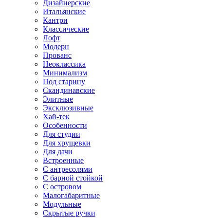
Дизайнерские
Итальянские
Кантри
Классические
Лофт
Модерн
Прованс
Неоклассика
Минимализм
Под старину
Скандинавские
Элитные
Эксклюзивные
Хай-тек
Особенности
Для студии
Для хрущевки
Для дачи
Встроенные
С антресолями
С барной стойкой
С островом
Малогабаритные
Модульные
Скрытые ручки