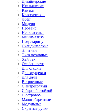
Дизайнерские
Итальянские
Кантри
Классические
Лофт
Модерн
Прованс
Неоклассика
Минимализм
Под старину
Скандинавские
Элитные
Эксклюзивные
Хай-тек
Особенности
Для студии
Для хрущевки
Для дачи
Встроенные
С антресолями
С барной стойкой
С островом
Малогабаритные
Модульные
Скрытые ручки