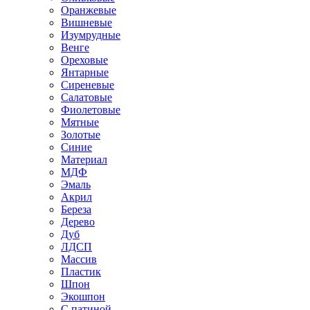
Оранжевые
Вишневые
Изумрудные
Венге
Ореховые
Янтарные
Сиреневые
Салатовые
Фиолетовые
Мятные
Золотые
Синие
Материал
МДФ
Эмаль
Акрил
Береза
Дерево
Дуб
ЛДСП
Массив
Пластик
Шпон
Экошпон
С патиной