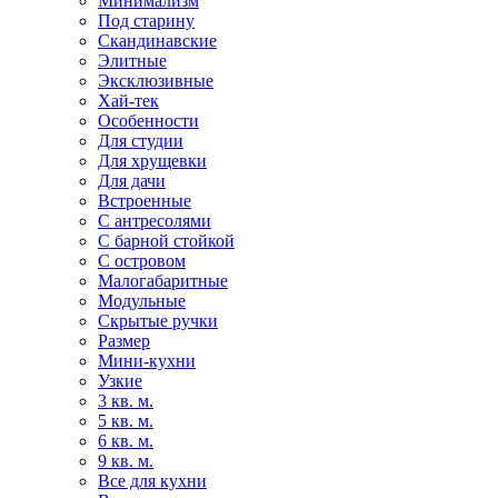
Минимализм
Под старину
Скандинавские
Элитные
Эксклюзивные
Хай-тек
Особенности
Для студии
Для хрущевки
Для дачи
Встроенные
С антресолями
С барной стойкой
С островом
Малогабаритные
Модульные
Скрытые ручки
Размер
Мини-кухни
Узкие
3 кв. м.
5 кв. м.
6 кв. м.
9 кв. м.
Все для кухни