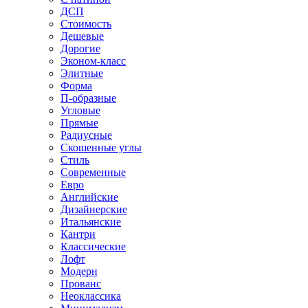
ДСП
Стоимость
Дешевые
Дорогие
Эконом-класс
Элитные
Форма
П-образные
Угловые
Прямые
Радиусные
Скошенные углы
Стиль
Современные
Евро
Английские
Дизайнерские
Итальянские
Кантри
Классические
Лофт
Модерн
Прованс
Неоклассика