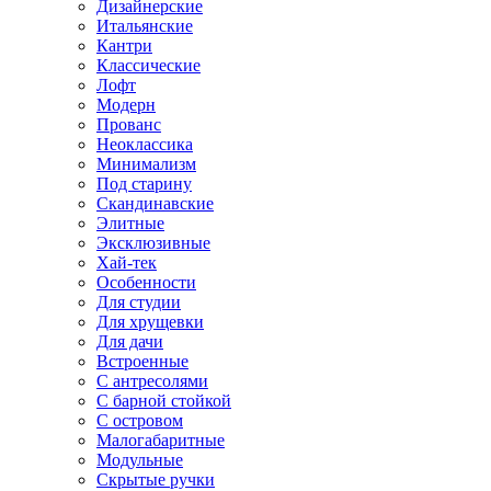
Дизайнерские
Итальянские
Кантри
Классические
Лофт
Модерн
Прованс
Неоклассика
Минимализм
Под старину
Скандинавские
Элитные
Эксклюзивные
Хай-тек
Особенности
Для студии
Для хрущевки
Для дачи
Встроенные
С антресолями
С барной стойкой
С островом
Малогабаритные
Модульные
Скрытые ручки