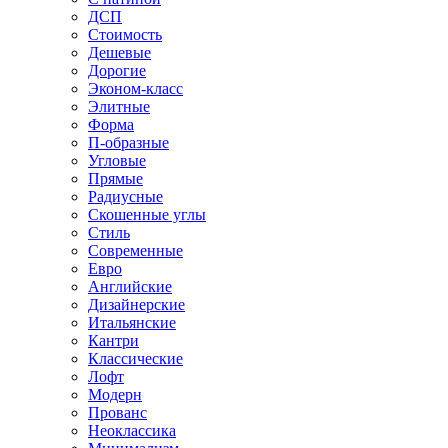
ДСП
Стоимость
Дешевые
Дорогие
Эконом-класс
Элитные
Форма
П-образные
Угловые
Прямые
Радиусные
Скошенные углы
Стиль
Современные
Евро
Английские
Дизайнерские
Итальянские
Кантри
Классические
Лофт
Модерн
Прованс
Неоклассика