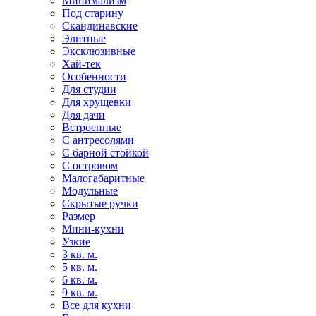
Минимализм
Под старину
Скандинавские
Элитные
Эксклюзивные
Хай-тек
Особенности
Для студии
Для хрущевки
Для дачи
Встроенные
С антресолями
С барной стойкой
С островом
Малогабаритные
Модульные
Скрытые ручки
Размер
Мини-кухни
Узкие
3 кв. м.
5 кв. м.
6 кв. м.
9 кв. м.
Все для кухни