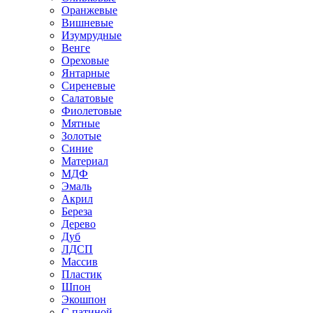
Оранжевые
Вишневые
Изумрудные
Венге
Ореховые
Янтарные
Сиреневые
Салатовые
Фиолетовые
Мятные
Золотые
Синие
Материал
МДФ
Эмаль
Акрил
Береза
Дерево
Дуб
ЛДСП
Массив
Пластик
Шпон
Экошпон
С патиной