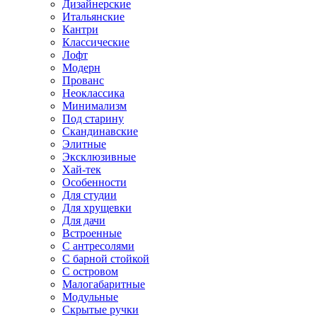
Дизайнерские
Итальянские
Кантри
Классические
Лофт
Модерн
Прованс
Неоклассика
Минимализм
Под старину
Скандинавские
Элитные
Эксклюзивные
Хай-тек
Особенности
Для студии
Для хрущевки
Для дачи
Встроенные
С антресолями
С барной стойкой
С островом
Малогабаритные
Модульные
Скрытые ручки