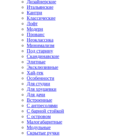
Дизайнерские
Итальянские
Кантри
Классические
Лофт
Модерн
Прованс
Неоклассика
Минимализм
Под старину
Скандинавские
Элитные
Эксклюзивные
Хай-тек
Особенности
Для студии
Для хрущевки
Для дачи
Встроенные
С антресолями
С барной стойкой
С островом
Малогабаритные
Модульные
Скрытые ручки