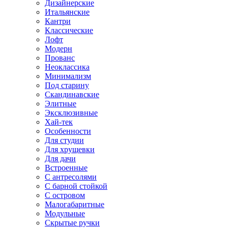
Дизайнерские
Итальянские
Кантри
Классические
Лофт
Модерн
Прованс
Неоклассика
Минимализм
Под старину
Скандинавские
Элитные
Эксклюзивные
Хай-тек
Особенности
Для студии
Для хрущевки
Для дачи
Встроенные
С антресолями
С барной стойкой
С островом
Малогабаритные
Модульные
Скрытые ручки