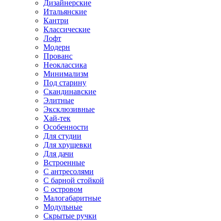
Дизайнерские
Итальянские
Кантри
Классические
Лофт
Модерн
Прованс
Неоклассика
Минимализм
Под старину
Скандинавские
Элитные
Эксклюзивные
Хай-тек
Особенности
Для студии
Для хрущевки
Для дачи
Встроенные
С антресолями
С барной стойкой
С островом
Малогабаритные
Модульные
Скрытые ручки