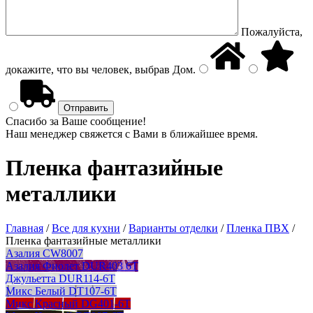
Пожалуйста,
докажите, что вы человек, выбрав
Дом
.
Спасибо за Ваше сообщение!
Наш менеджер свяжется с Вами в ближайшее время.
Пленка фантазийные
металлики
Главная
/
Все для кухни
/
Варианты отделки
/
Пленка ПВХ
/
Пленка фантазийные металлики
Азалия CW8007
Азалия Фиолет DUR403 6T
Джульетта DUR114-6T
Микс Белый DT107-6T
Микс Красный DG401-6T