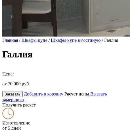
Главная
/
Шкафы-купе
/
Шкафы-купе в гостиную
/ Галлия
Галлия
Цена:
от 70 000
руб.
Добавить в корзину
Расчет цены
Вызвать
Заказать
замерщика
Получить расчет
Изготовление
от 5 дней