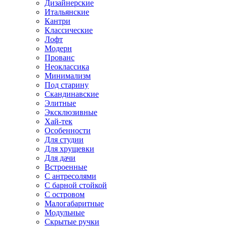
Дизайнерские
Итальянские
Кантри
Классические
Лофт
Модерн
Прованс
Неоклассика
Минимализм
Под старину
Скандинавские
Элитные
Эксклюзивные
Хай-тек
Особенности
Для студии
Для хрущевки
Для дачи
Встроенные
С антресолями
С барной стойкой
С островом
Малогабаритные
Модульные
Скрытые ручки