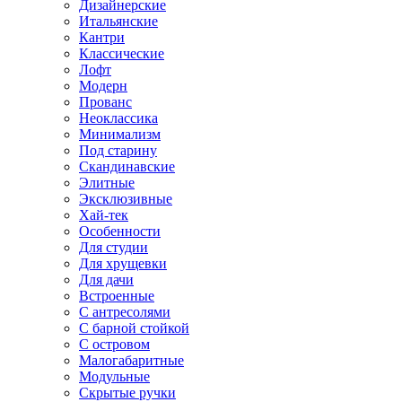
Дизайнерские
Итальянские
Кантри
Классические
Лофт
Модерн
Прованс
Неоклассика
Минимализм
Под старину
Скандинавские
Элитные
Эксклюзивные
Хай-тек
Особенности
Для студии
Для хрущевки
Для дачи
Встроенные
С антресолями
С барной стойкой
С островом
Малогабаритные
Модульные
Скрытые ручки